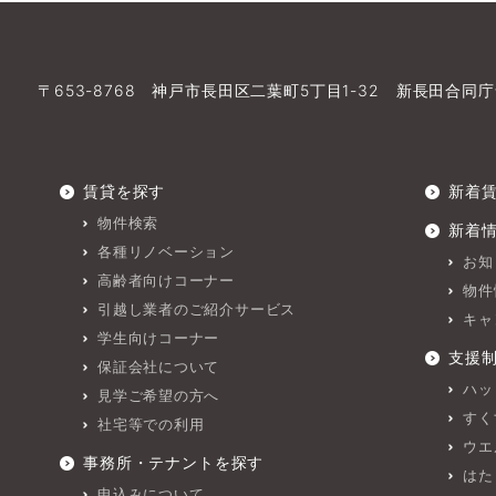
〒653-8768 神戸市長田区二葉町5丁目1-32 新長田合同庁
賃貸を探す
新着
物件検索
新着
各種リノベーション
お知
高齢者向けコーナー
物件
引越し業者のご紹介サービス
キャ
学生向けコーナー
支援
保証会社について
ハッ
見学ご希望の方へ
すく
社宅等での利用
ウエ
事務所・テナントを探す
はた
申込みについて