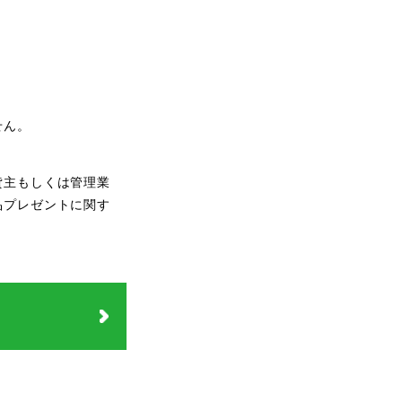
。
せん。
貸主もしくは管理業
品プレゼントに関す