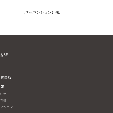
【学生マンション】来...
舎8F
賃貸情報
情報
らせ
情報
ンペーン