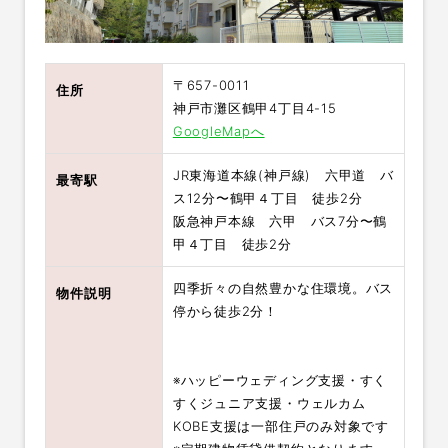
〒657-0011
住所
神戸市灘区鶴甲4丁目4-15
GoogleMapへ
JR東海道本線(神戸線) 六甲道 バ
最寄駅
ス12分〜鶴甲４丁目 徒歩2分
阪急神戸本線 六甲 バス7分〜鶴
甲４丁目 徒歩2分
四季折々の自然豊かな住環境。バス
物件説明
停から徒歩2分！
※ハッピーウェディング支援・すく
すくジュニア支援・ウェルカム
KOBE支援は一部住戸のみ対象です