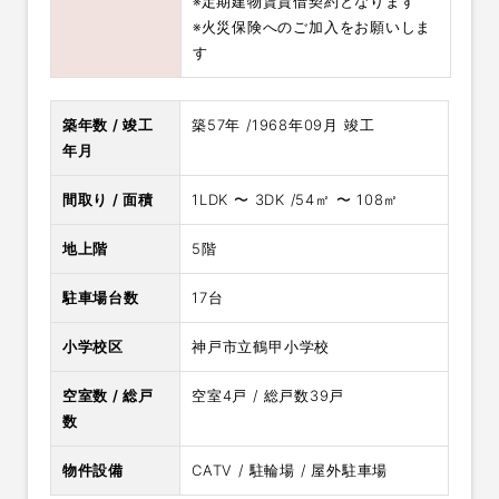
※定期建物賃貸借契約となります
※火災保険へのご加入をお願いしま
す
築年数 / 竣工
築57年 /1968年09月 竣工
年月
間取り / 面積
1LDK 〜 3DK /54㎡ 〜 108㎡
地上階
5階
駐車場台数
17台
小学校区
神戸市立鶴甲小学校
空室数 / 総戸
空室4戸 / 総戸数39戸
数
物件設備
CATV / 駐輪場 / 屋外駐車場