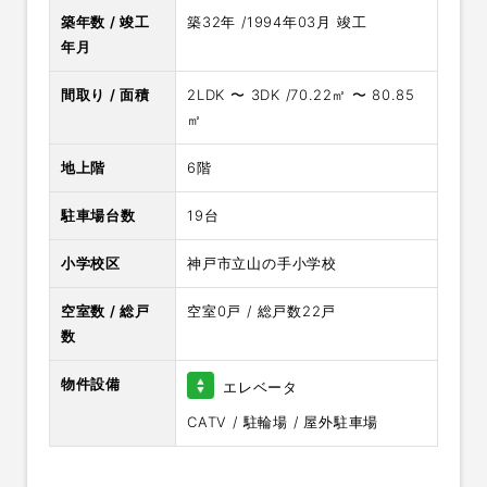
築年数 / 竣工
築32年 /1994年03月 竣工
年月
間取り / 面積
2LDK 〜 3DK /70.22㎡ 〜 80.85
㎡
地上階
6階
駐車場台数
19台
小学校区
神戸市立山の手小学校
空室数 / 総戸
空室0戸 / 総戸数22戸
数
物件設備
エレベータ
CATV / 駐輪場 / 屋外駐車場