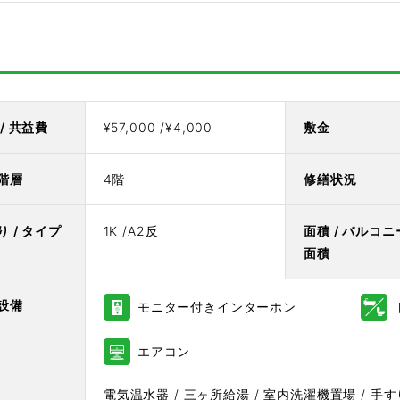
/ 共益費
¥57,000 /¥4,000
敷金
階層
4階
修繕状況
り / タイプ
1K /A2反
面積 / バルコニ
面積
設備
モニター付きインターホン
エアコン
電気温水器 / 三ヶ所給湯 / 室内洗濯機置場 / 手す