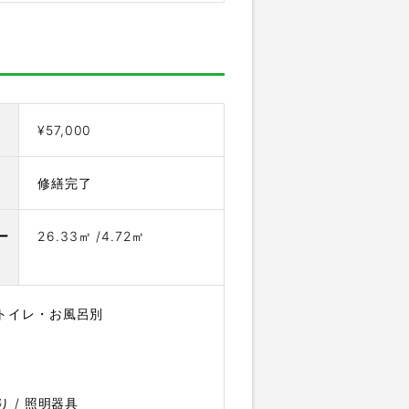
¥57,000
修繕完了
ー
26.33㎡ /4.72㎡
トイレ・お風呂別
り / 照明器具