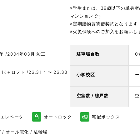
※学生または、39歳以下の単身
マンションです
※定期建物賃貸借契約となります
※火災保険へのご加入をお願いし
年 /2004年03月 竣工
駐車場台数
0
〜 1K＋ロフト /26.31㎡ 〜 26.33
小学校区
ー
空室数 / 総戸数
空
エレベータ
オートロック
宅配ボックス
V / オール電化 / 駐輪場