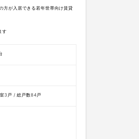
者の方が入居できる若年世帯向け賃貸
ます
台
室3戸 / 総戸数84戸