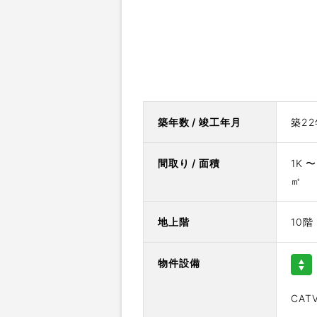
築年数 / 竣工年月
築22
間取り / 面積
1K 
㎡
地上階
10階
物件設備
CAT