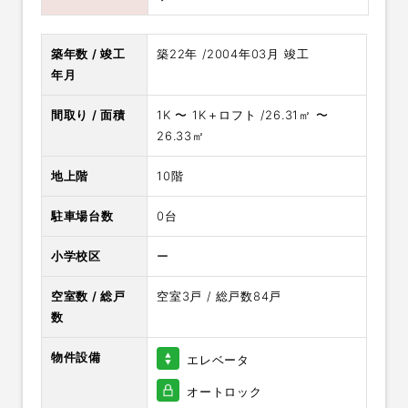
築年数 / 竣工
築22年 /2004年03月 竣工
年月
間取り / 面積
1K 〜 1K＋ロフト /26.31㎡ 〜
26.33㎡
地上階
10階
駐車場台数
0台
小学校区
ー
空室数 / 総戸
空室3戸 / 総戸数84戸
数
物件設備
エレベータ
オートロック